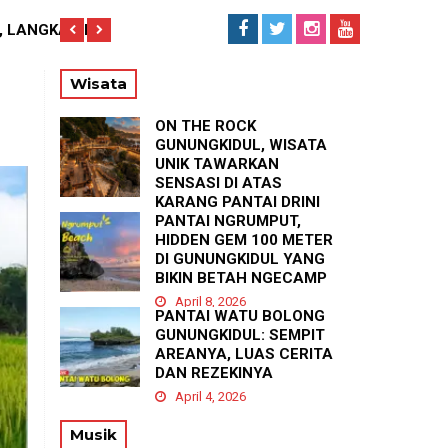
GNYA KEPEDULIAN TERHADAP
S SDN Wonosari 6, LANGKAH KECIL
PI
iew: 422x
RE
Wisata
ON THE ROCK
GUNUNGKIDUL, WISATA
UNIK TAWARKAN
SENSASI DI ATAS
KARANG PANTAI DRINI
PANTAI NGRUMPUT,
April 23, 2026
HIDDEN GEM 100 METER
DI GUNUNGKIDUL YANG
BIKIN BETAH NGECAMP
April 8, 2026
PANTAI WATU BOLONG
GUNUNGKIDUL: SEMPIT
AREANYA, LUAS CERITA
DAN REZEKINYA
April 4, 2026
Musik