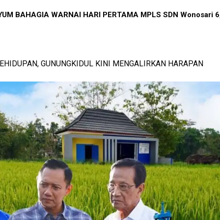
DOHARJO TEPUS GUNUNGKIDUL MENJADI PENGINGAT PENTIN
TA HARU DAN SENYUM BAHAGIA WARNAI HARI PERTAMA MPL
N KETAHANAN KELUARGA
SWA BARU MENUJU MASA DEPAN GEMILANG
-
View: 420x
-
V
KEHIDUPAN, GUNUNGKIDUL KINI MENGALIRKAN HARAPAN