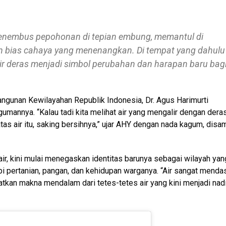
 menembus pepohonan di tepian embung, memantul di
an bias cahaya yang menenangkan. Di tempat yang dahulu
alir deras menjadi simbol perubahan dan harapan baru bag
angunan Kewilayahan Republik Indonesia, Dr. Agus Harimurti
annya. “Kalau tadi kita melihat air yang mengalir dengan dera
atas air itu, saking bersihnya,” ujar AHY dengan nada kagum, disa
air, kini mulai menegaskan identitas barunya sebagai wilayah yan
pertanian, pangan, dan kehidupan warganya. “Air sangat mendas
atkan makna mendalam dari tetes-tetes air yang kini menjadi nad