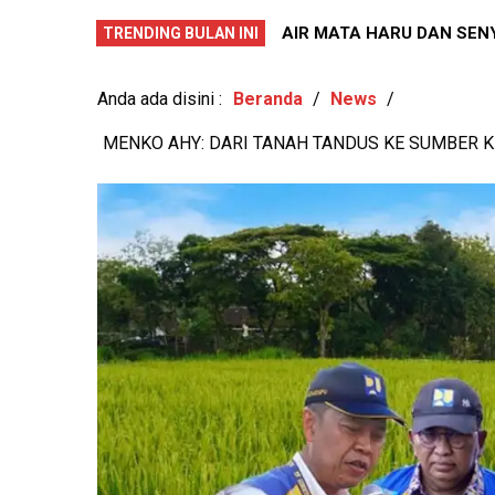
PERISTIWA DUKA DI SI
AIR MA
TRENDING BULAN INI
KESEHATAN MENTAL DA
56 SI
Anda ada disini :
Beranda
/
News
/
MENKO AHY: DARI TANAH TANDUS KE SUMBER 