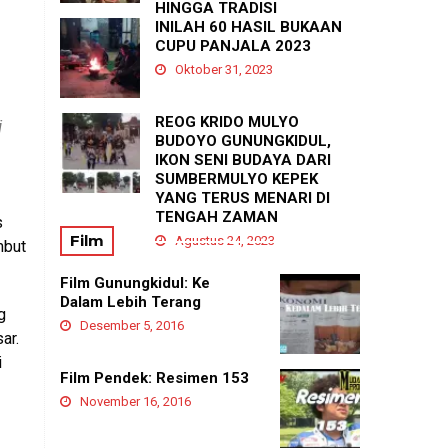
HINGGA TRADISI
TASYAKURAN
INILAH 60 HASIL BUKAAN
PADUKUHAN GEDANGAN
CUPU PANJALA 2023
Agustus 21, 2025
Oktober 31, 2023
REOG KRIDO MULYO
i
BUDOYO GUNUNGKIDUL,
IKON SENI BUDAYA DARI
SUMBERMULYO KEPEK
YANG TERUS MENARI DI
TENGAH ZAMAN
s
Film
Agustus 24, 2023
mbut
Film Gunungkidul: Ke
Dalam Lebih Terang
g
Desember 5, 2016
ar.
i
Film Pendek: Resimen 153
November 16, 2016