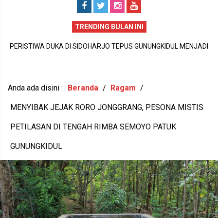
TRENDING BULAN INI
PERISTIWA DUKA DI SIDOHARJO TEPUS GUNUNGKIDUL MENJADI
I
A
PENGINGAT PENTINGNYA KEPEDULIAN TERHADAP KESEHATAN
,
M
MENTAL DAN KETAHANAN KELUARGA
Anda ada disini :
Beranda
/
Ragam
/
MENYIBAK JEJAK RORO JONGGRANG, PESONA MISTIS
PETILASAN DI TENGAH RIMBA SEMOYO PATUK
GUNUNGKIDUL