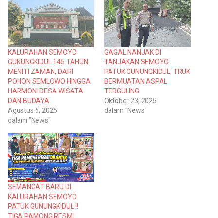
b
m
e
e
r
m
b
b
a
a
g
g
i
i
p
k
KALURAHAN SEMOYO
GAGAL NANJAK DI
a
a
d
n
GUNUNGKIDUL 145 TAHUN
TANJAKAN SEMOYO
a
d
T
i
MENITI ZAMAN, DARI
PATUK GUNUNGKIDUL, TRUK
w
F
POHON SEMLOWO HINGGA
BERMUATAN ASPAL
i
a
t
c
HARMONI DESA WISATA
TERGULING
t
e
DAN BUDAYA
Oktober 23, 2025
e
b
r
o
Agustus 6, 2025
dalam "News"
(
o
dalam "News"
M
k
e
(
m
M
b
e
u
m
k
b
a
u
d
k
i
a
j
d
e
i
SEMANGAT BARU DI
n
j
KALURAHAN SEMOYO
d
e
e
n
PATUK GUNUNGKIDUL !!
l
d
TIGA PAMONG RESMI
a
e