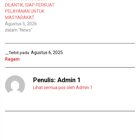
y
l
DILANTIK, SIAP PERKUAT
a
a
n
y
PELAYANAN UNTUK
g
a
MASYARAKAT
b
n
a
g
Agustus 5, 2026
r
b
dalam "News"
u
a
)
r
u
)
Agustus 6, 2025
__Terbit pada
Ragam
Penulis:
Admin 1
Lihat semua pos oleh Admin 1