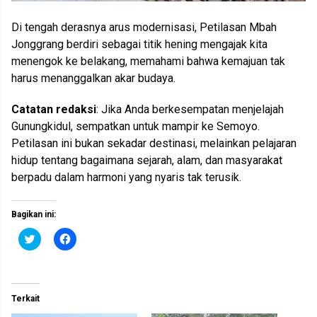
Di tengah derasnya arus modernisasi, Petilasan Mbah
Jonggrang berdiri sebagai titik hening mengajak kita
menengok ke belakang, memahami bahwa kemajuan tak
harus menanggalkan akar budaya.
Catatan redaksi
: Jika Anda berkesempatan menjelajah
Gunungkidul, sempatkan untuk mampir ke Semoyo.
Petilasan ini bukan sekadar destinasi, melainkan pelajaran
hidup tentang bagaimana sejarah, alam, dan masyarakat
berpadu dalam harmoni yang nyaris tak terusik.
Bagikan ini:
K
K
l
l
i
i
k
k
u
u
n
n
t
t
Terkait
u
u
k
k