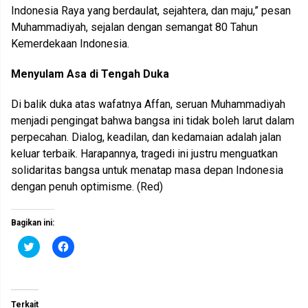
Indonesia Raya yang berdaulat, sejahtera, dan maju,” pesan
Muhammadiyah, sejalan dengan semangat 80 Tahun
Kemerdekaan Indonesia.
Menyulam Asa di Tengah Duka
Di balik duka atas wafatnya Affan, seruan Muhammadiyah
menjadi pengingat bahwa bangsa ini tidak boleh larut dalam
perpecahan. Dialog, keadilan, dan kedamaian adalah jalan
keluar terbaik. Harapannya, tragedi ini justru menguatkan
solidaritas bangsa untuk menatap masa depan Indonesia
dengan penuh optimisme. (Red)
Bagikan ini:
K
K
l
l
i
i
k
k
u
u
n
n
t
t
Terkait
u
u