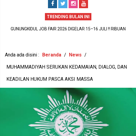
TRENDING BULAN INI
GUNUNGKIDUL PECAH REKOR DUNIA !! 1.588 PEREMPUAN BUMI
P
HANDAYANI ANTARKAN SENAM PENTHUL TEMBEM RAIH MURI,
BUDAYA LOKAL RESMI MENDUNIA
Anda ada disini :
Beranda
/
News
/
MUHAMMADIYAH SERUKAN KEDAMAIAN, DIALOG, DAN
KEADILAN HUKUM PASCA AKSI MASSA