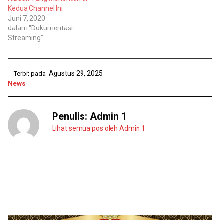
l
d
Kedua Channel Ini
a
e
y
l
Juni 7, 2020
a
a
n
y
dalam "Dokumentasi
g
a
Streaming"
b
n
a
g
r
b
u
a
)
r
u
Agustus 29, 2025
__Terbit pada
)
News
Penulis:
Admin 1
Lihat semua pos oleh Admin 1