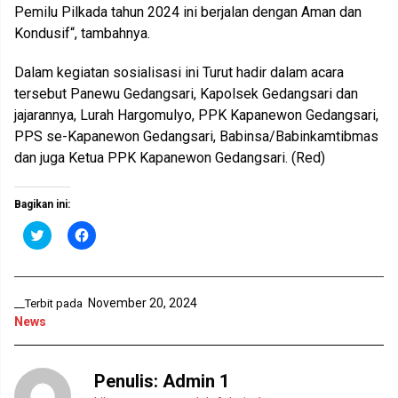
Pemilu Pilkada tahun 2024 ini berjalan dengan Aman dan
Kondusif“, tambahnya.
Dalam kegiatan sosialisasi ini Turut hadir dalam acara
tersebut Panewu Gedangsari, Kapolsek Gedangsari dan
jajarannya, Lurah Hargomulyo, PPK Kapanewon Gedangsari,
PPS se-Kapanewon Gedangsari, Babinsa/Babinkamtibmas
dan juga Ketua PPK Kapanewon Gedangsari. (Red)
Bagikan ini:
K
K
l
l
i
i
k
k
u
u
n
n
t
t
November 20, 2024
__Terbit pada
u
u
News
k
k
b
m
e
e
r
m
b
b
Penulis:
Admin 1
a
a
g
g