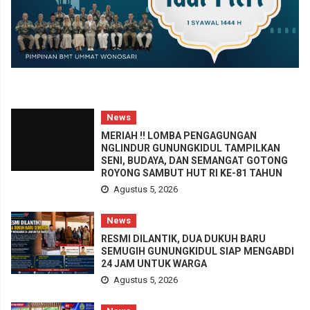
a
g
r
b
u
a
)
r
u
)
News
MERIAH !! LOMBA PENGAGUNGAN
NGLINDUR GUNUNGKIDUL TAMPILKAN
SENI, BUDAYA, DAN SEMANGAT GOTONG
ROYONG SAMBUT HUT RI KE-81 TAHUN
Agustus 5, 2026
News
RESMI DILANTIK, DUA DUKUH BARU
SEMUGIH GUNUNGKIDUL SIAP MENGABDI
24 JAM UNTUK WARGA
Agustus 5, 2026