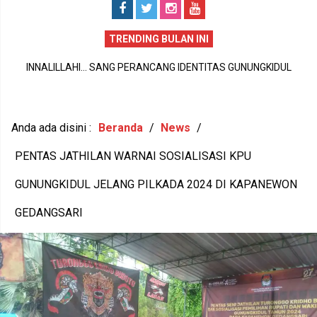
TRENDING BULAN INI
GUNUNGKIDUL JOB FAIR 2026 DIGELAR 15–16 JULI !! RIBUAN
INNALILLAHI… SANG PERANCANG IDENTITAS GUNUNGKIDUL
LOWONGAN KERJA DIBUKA, PULUHAN PERUSAHAAN SIAP
BERPULANG: SELAMAT JALAN, TJIPTA SWASANA, PENCIPTA
MEREKRUT
LAMBANG DHAKSINARGA
Anda ada disini :
Beranda
/
News
/
PENTAS JATHILAN WARNAI SOSIALISASI KPU
GUNUNGKIDUL JELANG PILKADA 2024 DI KAPANEWON
GEDANGSARI