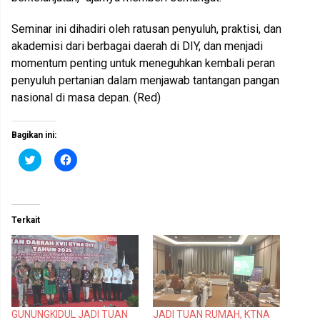
Seminar ini dihadiri oleh ratusan penyuluh, praktisi, dan
akademisi dari berbagai daerah di DIY, dan menjadi
momentum penting untuk meneguhkan kembali peran
penyuluh pertanian dalam menjawab tantangan pangan
nasional di masa depan. (Red)
Bagikan ini:
K
K
l
l
i
i
k
k
u
u
n
n
t
t
Terkait
u
u
k
k
b
m
e
e
r
m
b
b
a
a
g
g
i
i
p
k
GUNUNGKIDUL JADI TUAN
JADI TUAN RUMAH, KTNA
a
a