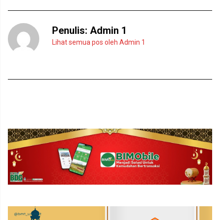
)
r
u
)
Penulis:
Admin 1
Lihat semua pos oleh Admin 1