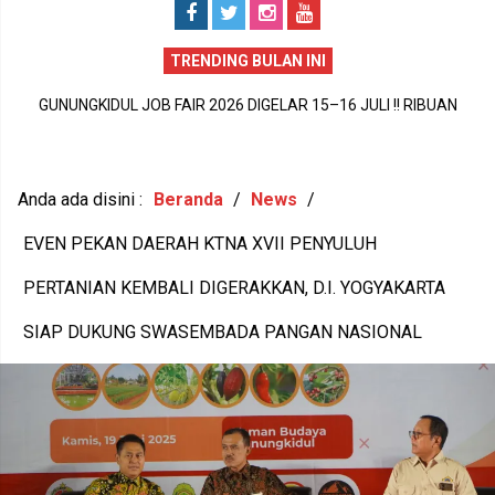
TRENDING BULAN INI
GUNUNGKIDUL PECAH REKOR DUNIA !! 1.588 PEREMPUAN BUMI
GUNUNGKIDUL JOB FAIR 2026 DIGELAR 15–16 JULI !! RIBUAN
P
HANDAYANI ANTARKAN SENAM PENTHUL TEMBEM RAIH MURI,
LOWONGAN KERJA DIBUKA, PULUHAN PERUSAHAAN SIAP
BUDAYA LOKAL RESMI MENDUNIA
MEREKRUT
Anda ada disini :
Beranda
/
News
/
EVEN PEKAN DAERAH KTNA XVII PENYULUH
PERTANIAN KEMBALI DIGERAKKAN, D.I. YOGYAKARTA
SIAP DUKUNG SWASEMBADA PANGAN NASIONAL