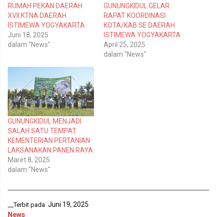
d
n
RUMAH PEKAN DAERAH
GUNUNGKIDUL GELAR
a
d
T
i
XVII KTNA DAERAH
RAPAT KOORDINASI
w
F
ISTIMEWA YOGYAKARTA
KOTA/KAB SE DAERAH
i
a
t
c
Juni 18, 2025
ISTIMEWA YOGYAKARTA
t
e
dalam "News"
April 25, 2025
e
b
r
o
dalam "News"
(
o
M
k
e
(
m
M
b
e
u
m
k
b
a
u
d
k
i
a
GUNUNGKIDUL MENJADI
j
d
e
i
SALAH SATU TEMPAT
n
j
KEMENTERIAN PERTANIAN
d
e
e
n
LAKSANAKAN PANEN RAYA
l
d
Maret 8, 2025
a
e
y
l
dalam "News"
a
a
n
y
g
a
b
n
a
g
r
b
Juni 19, 2025
__Terbit pada
u
a
News