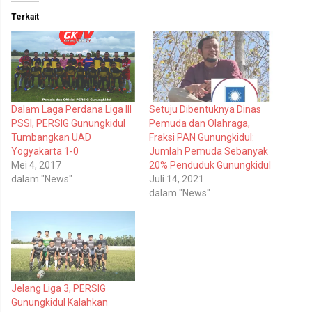
n
n
t
t
Terkait
u
u
k
k
b
m
e
e
r
m
b
b
a
a
g
g
i
i
p
k
Dalam Laga Perdana Liga III
Setuju Dibentuknya Dinas
a
a
d
n
PSSI, PERSIG Gunungkidul
Pemuda dan Olahraga,
a
d
T
i
Tumbangkan UAD
Fraksi PAN Gunungkidul:
w
F
Yogyakarta 1-0
Jumlah Pemuda Sebanyak
i
a
t
c
Mei 4, 2017
20% Penduduk Gunungkidul
t
e
dalam "News"
Juli 14, 2021
e
b
r
o
dalam "News"
(
o
M
k
e
(
m
M
b
e
u
m
k
b
a
u
d
k
i
a
Jelang Liga 3, PERSIG
j
d
e
i
Gunungkidul Kalahkan
n
j