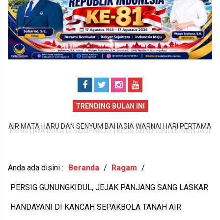
TRENDING BULAN INI
PERISTIWA DUKA DI SIDOHARJO TEPUS GUNUNGKIDUL MENJADI
MA
P
PENGINGAT PENTINGNYA KEPEDULIAN TERHADAP KESEHATAN
JU
1
MENTAL DAN KETAHANAN KELUARGA
Anda ada disini :
Beranda
/
Ragam
/
PERSIG GUNUNGKIDUL, JEJAK PANJANG SANG LASKAR
HANDAYANI DI KANCAH SEPAKBOLA TANAH AIR