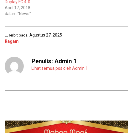
Duplay FC 4-0
d
e
e
n
April 17, 2018
l
d
dalam "News"
a
e
y
l
a
a
n
y
g
a
b
n
Agustus 27, 2025
__Terbit pada
a
g
r
b
Ragam
u
a
)
r
u
)
Penulis:
Admin 1
Lihat semua pos oleh Admin 1