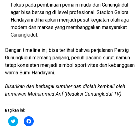
Fokus pada pembinaan pemain muda dari Gunungkidul
agar bisa bersaing di level profesional. Stadion Gelora
Handayani diharapkan menjadi pusat kegiatan olahraga
modern dan markas yang membanggakan masyarakat
Gunungkidul.
Dengan timeline ini, bisa terlihat bahwa perjalanan Persig
Gunungkidul memang panjang, penuh pasang surut, namun
tetap konsisten menjadi simbol sportivitas dan kebanggaan
warga Bumi Handayani.
Disarikan dari berbagai sumber dan diolah kembali oleh
Immawan Muhammad Arif (Redaksi Gunungkidul TV)
Bagikan ini:
K
K
l
l
i
i
k
k
u
u