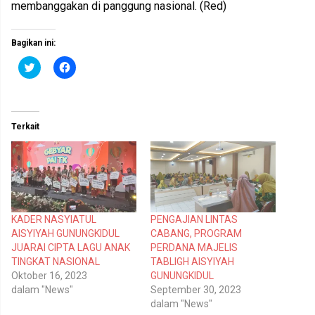
membanggakan di panggung nasional. (Red)
Bagikan ini:
K
K
l
l
i
i
k
k
u
u
n
n
t
t
Terkait
u
u
k
k
b
m
e
e
r
m
b
b
a
a
g
g
i
i
p
k
KADER NASYIATUL
PENGAJIAN LINTAS
a
a
d
n
AISYIYAH GUNUNGKIDUL
CABANG, PROGRAM
a
d
T
i
JUARAI CIPTA LAGU ANAK
PERDANA MAJELIS
w
F
TINGKAT NASIONAL
TABLIGH AISYIYAH
i
a
t
c
Oktober 16, 2023
GUNUNGKIDUL
t
e
dalam "News"
September 30, 2023
e
b
r
o
dalam "News"
(
o