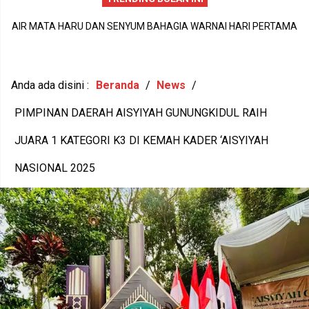
AIR MATA HARU DAN SENYUM BAHAGIA WARNAI HARI PERTAMA
DI
P
MPLS SDN Wonosari 6, LANGKAH KECIL 56 SISWA BARU MENUJU
N
1
MASA DEPAN GEMILANG
Anda ada disini :
Beranda
/
News
/
PIMPINAN DAERAH AISYIYAH GUNUNGKIDUL RAIH
JUARA 1 KATEGORI K3 DI KEMAH KADER ‘AISYIYAH
NASIONAL 2025