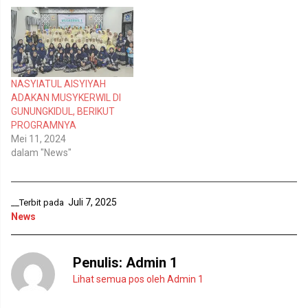
M
k
e
(
m
M
b
e
u
m
k
b
a
u
d
k
i
a
NASYIATUL AISYIYAH
j
d
e
i
ADAKAN MUSYKERWIL DI
n
j
GUNUNGKIDUL, BERIKUT
d
e
e
n
PROGRAMNYA
l
d
Mei 11, 2024
a
e
y
l
dalam "News"
a
a
n
y
g
a
b
n
a
g
r
b
Juli 7, 2025
__Terbit pada
u
a
News
)
r
u
)
Penulis:
Admin 1
Lihat semua pos oleh Admin 1