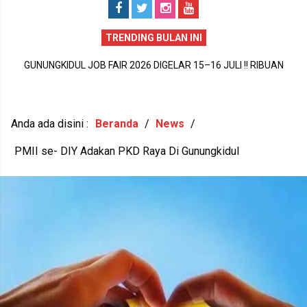
TRENDING BULAN INI
GUNUNGKIDUL JOB FAIR 2026 DIGELAR 15–16 JULI !! RIBUAN
GUNUNGKIDUL PECAH REKOR DUNIA !! 1.588 PEREMPUAN BUMI
P
LOWONGAN KERJA DIBUKA, PULUHAN PERUSAHAAN SIAP
HANDAYANI ANTARKAN SENAM PENTHUL TEMBEM RAIH MURI,
MEREKRUT
BUDAYA LOKAL RESMI MENDUNIA
Anda ada disini :
Beranda
/
News
/
PMII se- DIY Adakan PKD Raya Di Gunungkidul