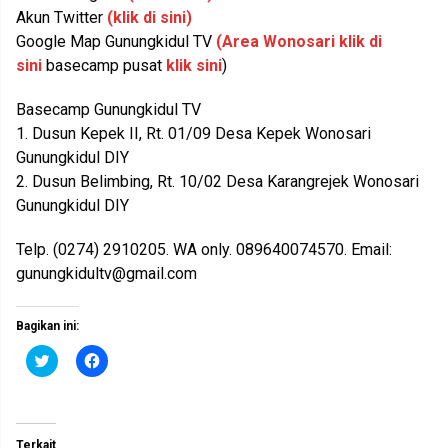
Akun Twitter
(klik di sini)
Google Map Gunungkidul TV
(Area Wonosari klik di
sini
basecamp pusat
klik sini
)
Basecamp Gunungkidul TV
1. Dusun Kepek II, Rt. 01/09 Desa Kepek Wonosari
Gunungkidul DIY
2. Dusun Belimbing, Rt. 10/02 Desa Karangrejek Wonosari
Gunungkidul DIY
Telp. (0274) 2910205. WA only. 089640074570. Email:
gunungkidultv@gmail.com
Bagikan ini:
K
K
l
l
i
i
k
k
u
u
n
n
t
t
Terkait