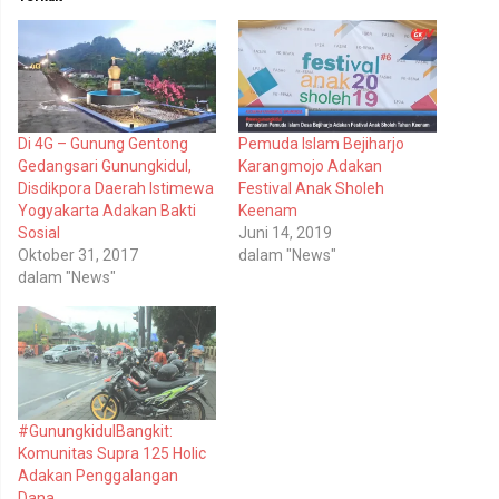
u
u
k
k
b
m
e
e
r
m
b
b
a
a
g
g
i
i
p
k
Di 4G – Gunung Gentong
Pemuda Islam Bejiharjo
a
a
d
n
Gedangsari Gunungkidul,
Karangmojo Adakan
a
d
T
i
Disdikpora Daerah Istimewa
Festival Anak Sholeh
w
F
Yogyakarta Adakan Bakti
Keenam
i
a
t
c
Sosial
Juni 14, 2019
t
e
Oktober 31, 2017
dalam "News"
e
b
r
o
dalam "News"
(
o
M
k
e
(
m
M
b
e
u
m
k
b
a
u
d
k
i
a
#GunungkidulBangkit:
j
d
e
i
Komunitas Supra 125 Holic
n
j
Adakan Penggalangan
d
e
e
n
Dana