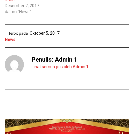
l
d
Desember 2, 2017
a
e
y
l
dalam "News"
a
a
n
y
g
a
b
n
a
g
r
b
Oktober 5, 2017
__Terbit pada
u
a
News
)
r
u
)
Penulis:
Admin 1
Lihat semua pos oleh Admin 1