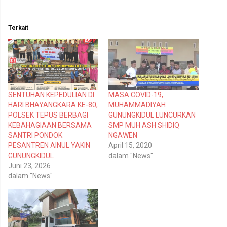
k
k
u
u
n
n
t
t
Terkait
u
u
k
k
b
m
e
e
r
m
b
b
a
a
g
g
i
i
p
k
SENTUHAN KEPEDULIAN DI
MASA COVID-19,
a
a
d
n
HARI BHAYANGKARA KE-80,
MUHAMMADIYAH
a
d
T
i
POLSEK TEPUS BERBAGI
GUNUNGKIDUL LUNCURKAN
w
F
KEBAHAGIAAN BERSAMA
SMP MUH ASH SHIDIQ
i
a
t
c
SANTRI PONDOK
NGAWEN
t
e
PESANTREN AINUL YAKIN
April 15, 2020
e
b
r
o
GUNUNGKIDUL
dalam "News"
(
o
Juni 23, 2026
M
k
e
(
dalam "News"
m
M
b
e
u
m
k
b
a
u
d
k
i
a