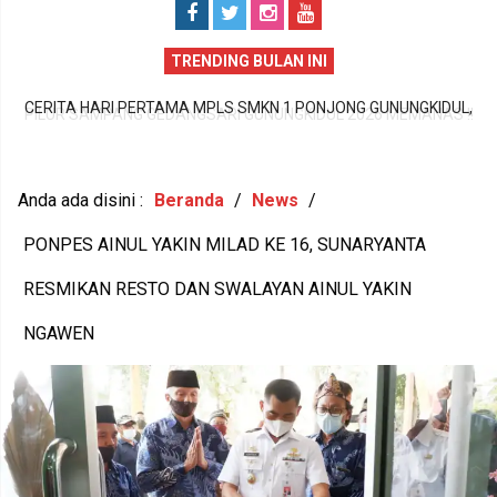
TRENDING BULAN INI
CERITA HARI PERTAMA MPLS SMKN 1 PONJONG GUNUNGKIDUL,
!!
LANGKAH AWAL 252 SISWA MENUJU MASA DEPAN GEMILANG
AS
T
Anda ada disini :
Beranda
/
News
/
PONPES AINUL YAKIN MILAD KE 16, SUNARYANTA
RESMIKAN RESTO DAN SWALAYAN AINUL YAKIN
NGAWEN