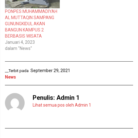
j
d
e
i
n
j
PONPES MUHAMMADIYAH
d
e
e
n
AL MUTTAQIN SAMPANG
l
d
GUNUNGKIDUL AKAN
a
e
y
l
BANGUN KAMPUS 2
a
a
n
y
BERBASIS WISATA
g
a
Januari 4, 2023
b
n
a
g
dalam "News"
r
b
u
a
)
r
u
)
September 29, 2021
__Terbit pada
News
Penulis:
Admin 1
Lihat semua pos oleh Admin 1