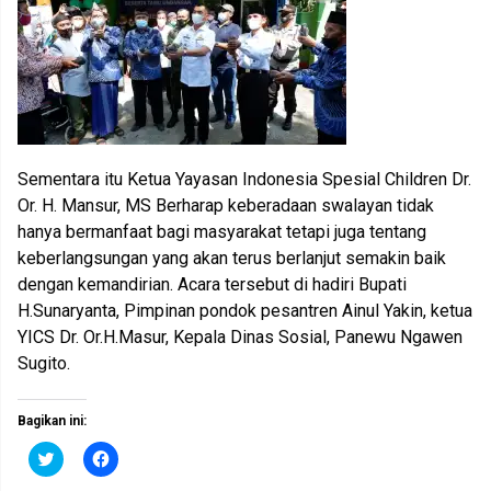
Sementara itu Ketua Yayasan Indonesia Spesial Children Dr.
Or. H. Mansur, MS Berharap keberadaan swalayan tidak
hanya bermanfaat bagi masyarakat tetapi juga tentang
keberlangsungan yang akan terus berlanjut semakin baik
dengan kemandirian. Acara tersebut di hadiri Bupati
H.Sunaryanta, Pimpinan pondok pesantren Ainul Yakin, ketua
YICS Dr. Or.H.Masur, Kepala Dinas Sosial, Panewu Ngawen
Sugito.
Bagikan ini:
K
K
l
l
i
i