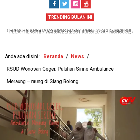
TRENDING BULAN INI
PECAH REKOR !! 7 WARGA BEREBUT KURSI LURAH MONGGOL,
L,
TERBANYAK GUNUNGKIDUL DI SISI SELATAN DALAM EVEN PILUR
G
2026
Anda ada disini :
Beranda
/
News
/
RSUD Wonosari Geger, Puluhan Sirine Ambulance
Meraung – raung di Siang Bolong