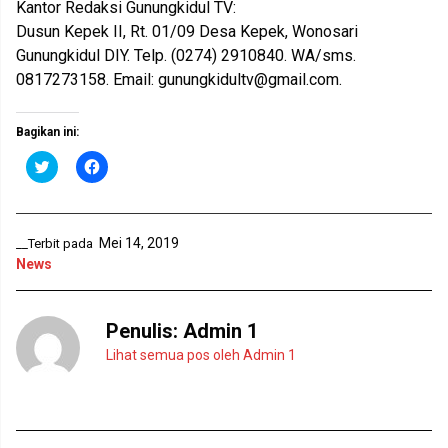
Kantor Redaksi Gunungkidul TV:
Dusun Kepek II, Rt. 01/09 Desa Kepek, Wonosari
Gunungkidul DIY. Telp. (0274) 2910840. WA/sms.
0817273158. Email:
gunungkidultv@gmail.com
.
Bagikan ini:
K
K
l
l
i
i
k
k
u
u
n
n
t
t
Mei 14, 2019
__Terbit pada
u
u
News
k
k
b
m
e
e
r
m
b
b
Penulis:
Admin 1
a
a
g
g
Lihat semua pos oleh Admin 1
i
i
p
k
a
a
d
n
a
d
T
i
w
F