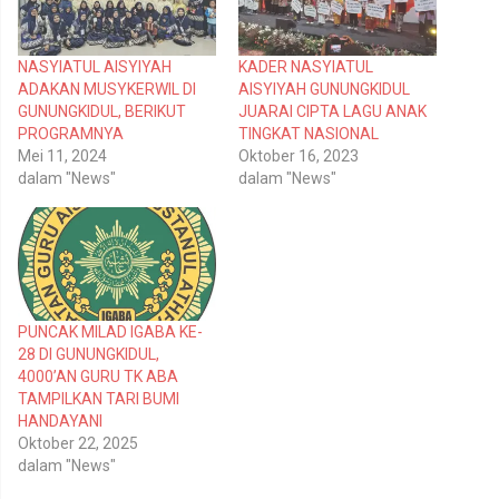
a
a
g
g
i
i
p
k
NASYIATUL AISYIYAH
KADER NASYIATUL
a
a
d
n
ADAKAN MUSYKERWIL DI
AISYIYAH GUNUNGKIDUL
a
d
T
i
GUNUNGKIDUL, BERIKUT
JUARAI CIPTA LAGU ANAK
w
F
PROGRAMNYA
TINGKAT NASIONAL
i
a
t
c
Mei 11, 2024
Oktober 16, 2023
t
e
dalam "News"
dalam "News"
e
b
r
o
(
o
M
k
e
(
m
M
b
e
u
m
k
b
a
u
d
k
PUNCAK MILAD IGABA KE-
i
a
28 DI GUNUNGKIDUL,
j
d
e
i
4000’AN GURU TK ABA
n
j
TAMPILKAN TARI BUMI
d
e
e
n
HANDAYANI
l
d
Oktober 22, 2025
a
e
y
l
dalam "News"
a
a
n
y