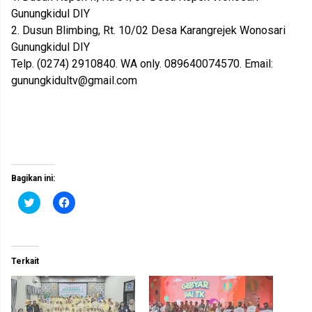
Gunungkidul DIY
2. Dusun Blimbing, Rt. 10/02 Desa Karangrejek Wonosari
Gunungkidul DIY
Telp. (0274) 2910840. WA only. 089640074570. Email:
gunungkidultv@gmail.com
Bagikan ini:
K
K
l
l
i
i
k
k
u
u
n
n
t
t
Terkait
u
u
k
k
b
m
e
e
r
m
b
b