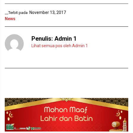
g
a
b
n
a
g
r
b
November 13, 2017
__Terbit pada
u
a
News
)
r
u
)
Penulis:
Admin 1
Lihat semua pos oleh Admin 1