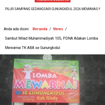
PILUR SAMPANG GEDANGSARI GUNUNGKIDUL 2026 MEMANAS !!
MA
C
13 AMBIL FORMULIR, 9 BAKAL CALON RESMI SERAHKAN BERKAS
JU
Anda ada disini :
Beranda
/
News
/
Sambut Milad Muhammadiyah 105, PDNA Adakan Lomba
Mewarnai TK ABA se Gunungkidul