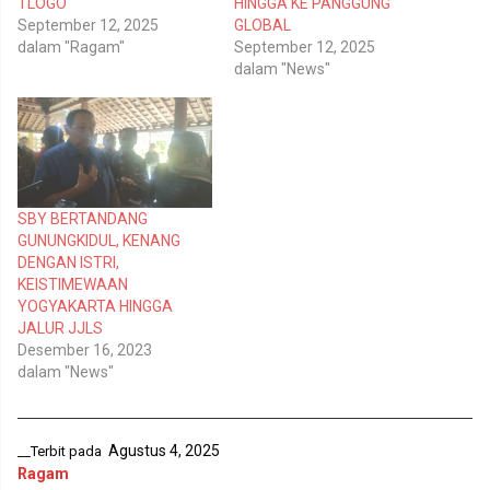
t
c
TLOGO
HINGGA KE PANGGUNG
t
e
September 12, 2025
GLOBAL
e
b
r
o
dalam "Ragam"
September 12, 2025
(
o
dalam "News"
M
k
e
(
m
M
b
e
u
m
k
b
a
u
d
k
i
a
j
d
e
i
SBY BERTANDANG
n
j
GUNUNGKIDUL, KENANG
d
e
e
n
DENGAN ISTRI,
l
d
KEISTIMEWAAN
a
e
y
l
YOGYAKARTA HINGGA
a
a
n
y
JALUR JJLS
g
a
Desember 16, 2023
b
n
a
g
dalam "News"
r
b
u
a
)
r
u
)
Agustus 4, 2025
__Terbit pada
Ragam