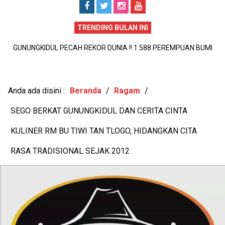
TRENDING BULAN INI
GUNUNGKIDUL PECAH REKOR DUNIA !! 1.588 PEREMPUAN BUMI
P
HANDAYANI ANTARKAN SENAM PENTHUL TEMBEM RAIH MURI,
BUDAYA LOKAL RESMI MENDUNIA
Anda ada disini :
Beranda
/
Ragam
/
SEGO BERKAT GUNUNGKIDUL DAN CERITA CINTA
KULINER RM BU TIWI TAN TLOGO, HIDANGKAN CITA
RASA TRADISIONAL SEJAK 2012