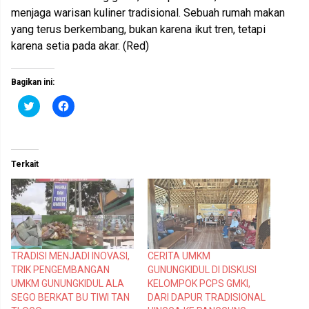
menjaga warisan kuliner tradisional. Sebuah rumah makan
yang terus berkembang, bukan karena ikut tren, tetapi
karena setia pada akar. (Red)
Bagikan ini:
K
K
l
l
i
i
k
k
u
u
n
n
t
t
Terkait
u
u
k
k
b
m
e
e
r
m
b
b
a
a
g
g
i
i
p
k
TRADISI MENJADI INOVASI,
CERITA UMKM
a
a
d
n
TRIK PENGEMBANGAN
GUNUNGKIDUL DI DISKUSI
a
d
T
i
UMKM GUNUNGKIDUL ALA
KELOMPOK PCPS GMKI,
w
F
SEGO BERKAT BU TIWI TAN
DARI DAPUR TRADISIONAL
i
a