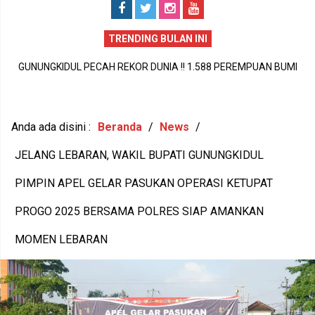
TRENDING BULAN INI
GUNUNGKIDUL PECAH REKOR DUNIA !! 1.588 PEREMPUAN BUMI
P
HANDAYANI ANTARKAN SENAM PENTHUL TEMBEM RAIH MURI,
BUDAYA LOKAL RESMI MENDUNIA
Anda ada disini :
Beranda
/
News
/
JELANG LEBARAN, WAKIL BUPATI GUNUNGKIDUL
PIMPIN APEL GELAR PASUKAN OPERASI KETUPAT
PROGO 2025 BERSAMA POLRES SIAP AMANKAN
MOMEN LEBARAN