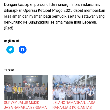
Dengan kesiapan personel dan sinergi lintas instansi ini,
diharapkan Operasi Ketupat Progo 2025 dapat memberikan
rasa aman dan nyaman bagi pemudik serta wisatawan yang
berkunjung ke Gunungkidul selama masa libur Lebaran.
(Red)
Bagikan ini:
K
K
l
l
i
i
k
k
u
u
n
n
t
t
Terkait
u
u
k
k
b
m
e
e
r
m
b
b
a
a
g
g
i
i
p
k
SURVEY JALUR MUDIK
JELANG RAMADHAN, JASA
a
a
d
n
JASA RAHARJA BERSAMA
RAHARJA & KORLANTAS
a
d