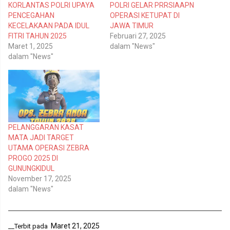
T
i
KORLANTAS POLRI UPAYA
POLRI GELAR PRRSIAAPN
w
F
PENCEGAHAN
OPERASI KETUPAT DI
i
a
t
c
KECELAKAAN PADA IDUL
JAWA TIMUR
t
e
FITRI TAHUN 2025
Februari 27, 2025
e
b
r
o
Maret 1, 2025
dalam "News"
(
o
dalam "News"
M
k
e
(
m
M
b
e
u
m
k
b
a
u
d
k
i
a
j
d
e
i
PELANGGARAN KASAT
n
j
MATA JADI TARGET
d
e
e
n
UTAMA OPERASI ZEBRA
l
d
PROGO 2025 DI
a
e
y
l
GUNUNGKIDUL
a
a
n
y
November 17, 2025
g
a
dalam "News"
b
n
a
g
r
b
u
a
)
r
u
Maret 21, 2025
__Terbit pada