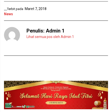
l
d
a
e
Maret 7, 2018
__Terbit pada
y
l
a
a
News
n
y
g
a
b
n
a
g
r
b
Penulis:
Admin 1
u
a
)
r
Lihat semua pos oleh Admin 1
u
)