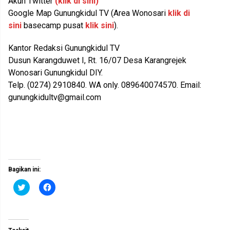
Akun Twitter
(klik di sini)
Google Map Gunungkidul TV (Area Wonosari
klik di
sini
basecamp pusat
klik sini
).
Kantor Redaksi Gunungkidul TV
Dusun Karangduwet I, Rt. 16/07 Desa Karangrejek
Wonosari Gunungkidul DIY.
Telp. (0274) 2910840. WA only. 089640074570. Email:
gunungkidultv@gmail.com
Bagikan ini:
K
K
l
l
i
i
k
k
u
u
n
n
t
t