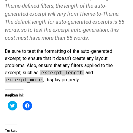
Theme-defined filters, the length of the auto-
generated excerpt will vary from Theme-to-Theme.
The default length for auto-generated excerpts is 55
words, so to test the excerpt auto-generation, this
post must have more than 55 words.
Be sure to test the formatting of the auto-generated
excerpt, to ensure that it doesn’t create any layout
problems. Also, ensure that any filters applied to the
excerpt, such as
excerpt_length
and
excerpt_more
, display properly.
Bagikan ini:
K
K
l
l
i
i
k
k
u
u
n
n
t
t
Terkait
u
u