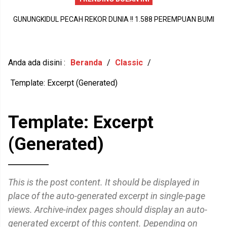
GUNUNGKIDUL PECAH REKOR DUNIA !! 1.588 PEREMPUAN BUMI
PERISTIWA DUKA DI SIDOHARJO TEPUS GUNUNGKIDUL MENJADI
A
HANDAYANI ANTARKAN SENAM PENTHUL TEMBEM RAIH MURI,
PENGINGAT PENTINGNYA KEPEDULIAN TERHADAP KESEHATAN
M
BUDAYA LOKAL RESMI MENDUNIA
MENTAL DAN KETAHANAN KELUARGA
Anda ada disini :
Beranda
/
Classic
/
Template: Excerpt (Generated)
Template: Excerpt
(Generated)
This is the post content. It should be displayed in
place of the auto-generated excerpt in single-page
views. Archive-index pages should display an auto-
generated excerpt of this content. Depending on