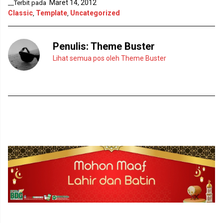
l
d
Maret 14, 2012
__Terbit pada
a
e
Classic
Template
Uncategorized
,
,
y
l
a
a
n
y
g
a
b
n
Penulis:
Theme Buster
a
g
r
b
Lihat semua pos oleh Theme Buster
u
a
)
r
u
)