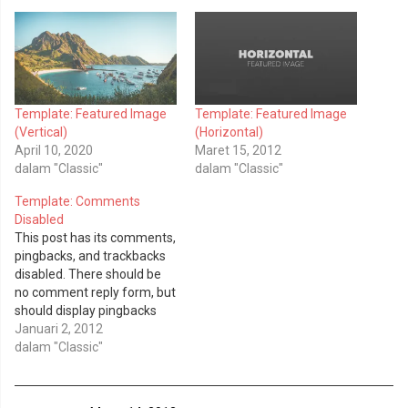
k
k
b
m
e
e
r
m
b
b
a
a
g
g
i
i
p
k
Template: Featured Image
Template: Featured Image
a
a
d
n
(Vertical)
(Horizontal)
a
d
T
i
April 10, 2020
Maret 15, 2012
w
F
dalam "Classic"
dalam "Classic"
i
a
t
c
t
e
Template: Comments
e
b
Disabled
r
o
(
o
This post has its comments,
M
k
pingbacks, and trackbacks
e
(
m
M
disabled. There should be
b
e
u
m
no comment reply form, but
k
b
should display pingbacks
a
u
d
k
and trackbacks.
Januari 2, 2012
i
a
dalam "Classic"
j
d
e
i
n
j
d
e
e
n