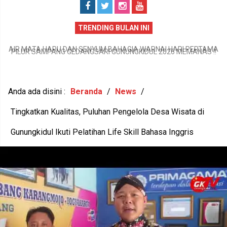
TRENDING BULAN INI
PILUR SAMPANG GEDANGSARI GUNUNGKIDUL 2026 MEMANAS !!
MA
C
13 AMBIL FORMULIR, 9 BAKAL CALON RESMI SERAHKAN BERKAS
JU
Anda ada disini :
Beranda
/
News
/
Tingkatkan Kualitas, Puluhan Pengelola Desa Wisata di
Gunungkidul Ikuti Pelatihan Life Skill Bahasa Inggris