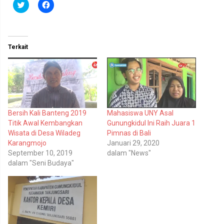
K
K
l
l
i
i
k
k
u
u
n
n
t
t
Terkait
u
u
k
k
b
m
e
e
r
m
b
b
a
a
g
g
i
i
p
k
Bersih Kali Banteng 2019
Mahasiswa UNY Asal
a
a
d
n
Titik Awal Kembangkan
Gunungkidul Ini Raih Juara 1
a
d
T
i
Wisata di Desa Wiladeg
Pimnas di Bali
w
F
Karangmojo
Januari 29, 2020
i
a
t
c
September 10, 2019
dalam "News"
t
e
dalam "Seni Budaya"
e
b
r
o
(
o
M
k
e
(
m
M
b
e
u
m
k
b