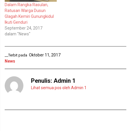
a
u
d
k
Dalam Rangka Rasulan,
i
a
Ratusan Warga Dusun
j
d
e
i
Glagah Kemiri Gunungkidul
n
j
Ikuti Genduri
d
e
e
n
September 24, 2017
l
d
dalam "News"
a
e
y
l
a
a
n
y
g
a
b
n
Oktober 11, 2017
__Terbit pada
a
g
r
b
News
u
a
)
r
u
)
Penulis:
Admin 1
Lihat semua pos oleh Admin 1