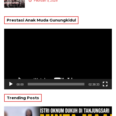
Februari 5, 2026
Prestasi Anak Muda Gunungkidul
Pemutar
Video
00:00
02:38:33
Trending Posts