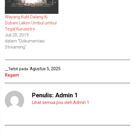
a
u
d
k
i
a
j
d
e
i
Wayang Kulit Dalang Ki
n
j
Subani Lakon Umbul umbul
d
e
e
n
Tegal Kurusetro
l
d
Juli 20, 2019
a
e
y
l
dalam "Dokumentasi
a
a
n
y
Streaming"
g
a
b
n
a
g
r
b
u
a
Agustus 5, 2025
__Terbit pada
)
r
u
Ragam
)
Penulis:
Admin 1
Lihat semua pos oleh Admin 1