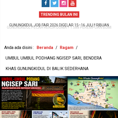
TRENDING BULAN INI
GUNUNGKIDUL PECAH REKOR DUNIA !! 1.588 PEREMPUAN BUMI
P
HANDAYANI ANTARKAN SENAM PENTHUL TEMBEM RAIH MURI,
BUDAYA LOKAL RESMI MENDUNIA
Anda ada disini :
Beranda
/
Ragam
/
UMBUL UMBUL PODHANG NGISEP SARI, BENDERA
KHAS GUNUNGKIDUL DI BALIK SEDERHANA