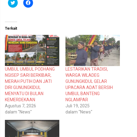
K
K
l
l
i
i
k
k
u
u
n
n
t
t
Terkait
u
u
k
k
b
m
e
e
r
m
b
b
a
a
g
g
i
i
p
k
UMBUL UMBUL PODHANG
LESTARIKAN TRADISI,
a
a
d
n
NGISEP SARI BERKIBAR,
WARGA WILADEG
a
d
T
i
MERAH PUTIH DAN JATI
GUNUNGKIDUL GELAR
w
F
DIRI GUNUNGKIDUL
UPACARA ADAT BERSIH
i
a
t
c
MENYATU DI BULAN
UMBUL BANTENG
t
e
KEMERDEKAAN
NGLAMPAR
e
b
r
o
Agustus 7, 2026
Juli 19, 2025
(
o
dalam "News"
dalam "News"
M
k
e
(
m
M
b
e
u
m
k
b