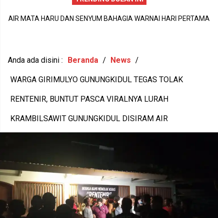
PERISTIWA DUKA DI SIDOHARJO TEPUS GUNUNGKIDUL MENJADI
AIR MATA HARU DAN SENYUM BAHAGIA WARNAI HARI PERTAMA
P
PENGINGAT PENTINGNYA KEPEDULIAN TERHADAP KESEHATAN
MPLS SDN Wonosari 6, LANGKAH KECIL 56 SISWA BARU MENUJU
1
MENTAL DAN KETAHANAN KELUARGA
MASA DEPAN GEMILANG
Anda ada disini :
Beranda
/
News
/
WARGA GIRIMULYO GUNUNGKIDUL TEGAS TOLAK
RENTENIR, BUNTUT PASCA VIRALNYA LURAH
KRAMBILSAWIT GUNUNGKIDUL DISIRAM AIR