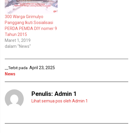
k
b
a
u
d
k
i
a
300 Warga Girimulyo
j
d
e
i
Panggang Ikuti Sosialisasi
n
j
PERDA PEMDA DIY nomer 9
d
e
e
n
Tahun 2015
l
d
Maret 1, 2019
a
e
y
l
dalam "News"
a
a
n
y
g
a
b
n
a
g
r
b
April 23, 2025
__Terbit pada
u
a
News
)
r
u
)
Penulis:
Admin 1
Lihat semua pos oleh Admin 1