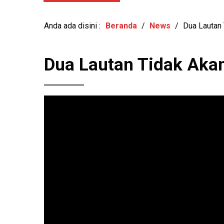
View: 460x
KESEHATAN MENTAL DAN
Anda ada disini :
Beranda
/
News
/
Dua Lautan 
Dua Lautan Tidak Aka