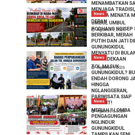
MENAMBATKAN SA
MENJAGA TRADISI,
News
HINGGA MENATA 
DEPAN
UMBUL UMBUL
PODHANG NGISEP 
Agustus 7, 2026
BERKIBAR, MERAH
PUTIH DAN JATI DI
GUNUNGKIDUL
MENYATU DI BULA
News
KEMERDEKAAN
TOL MASUK
Agustus 7, 2026
GUNUNGKIDUL? BU
ENDAH DORONG J
HINGGA
NGLANGGERAN,
PARIWISATA SIAP
News
MELEJIT!
MERIAH !! LOMBA
Agustus 6, 2026
PENGAGUNGAN
NGLINDUR
GUNUNGKIDUL
TAMPILKAN SENI,