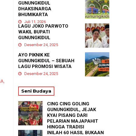
GUNUNGKIDUL
DHAKSINARGA
BHUMIKARTA
Juli 11, 2026
LAGU JOKO PARWOTO
WAKIL BUPATI
GUNUNGKIDUL
Desember 24, 2025
AYO PIKNIK KE
GUNUNGKIDUL – SEBUAH
LAGU PROMOSI WISATA
Desember 24, 2025
A,
Seni Budaya
CING CING GOLING
GUNUNGKIDUL, JEJAK
KYAI PISANG DARI
PELARIAN MAJAPAHIT
k
HINGGA TRADISI
TASYAKURAN
INILAH 60 HASIL BUKAAN