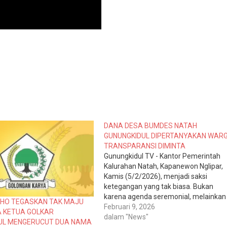
DANA DESA BUMDES NATAH
GUNUNGKIDUL DIPERTANYAKAN WARG
TRANSPARANSI DIMINTA
Gunungkidul TV - Kantor Pemerintah
Kalurahan Natah, Kapanewon Nglipar,
Kamis (5/2/2026), menjadi saksi
ketegangan yang tak biasa. Bukan
karena agenda seremonial, melainkan
OHO TEGASKAN TAK MAJU
karena pertanyaan mendasar yang ta
Februari 9, 2026
A KETUA GOLKAR
kunjung terjawab sejak delapan tahun
dalam "News"
UL MENGERUCUT DUA NAMA