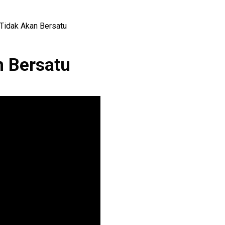
 KETAHANAN KELUARGA
-
View: 411x
Tidak Akan Bersatu
n Bersatu