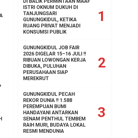
DI BALIK PERMINTAAN MAAF
ISTRI OKNUM DUKUH DI
1
TANJUNGSARI
A
GUNUNGKIDUL, KETIKA
RUANG PRIVAT MENJADI
KONSUMSI PUBLIK
GUNUNGKIDUL JOB FAIR
2026 DIGELAR 15–16 JULI !!
2
RIBUAN LOWONGAN KERJA
DIBUKA, PULUHAN
PERUSAHAAN SIAP
MEREKRUT
P
GUNUNGKIDUL PECAH
REKOR DUNIA !! 1.588
PEREMPUAN BUMI
3
HANDAYANI ANTARKAN
SENAM PENTHUL TEMBEM
H
RAIH MURI, BUDAYA LOKAL
RESMI MENDUNIA