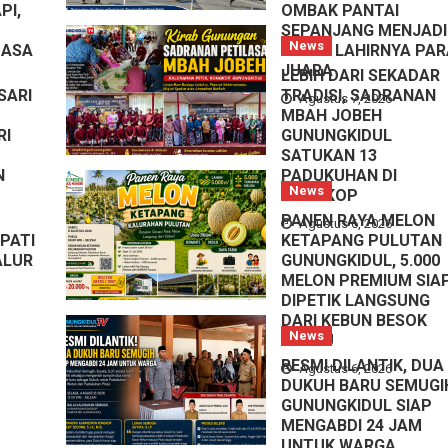
PI,
OMBAK PANTAI
SEPANJANG MENJADI
News
MASA
IRAMA LAHIRNYA PAR
JUARA
LEBIH DARI SEKADAR
SARI
TRADISI, SADRANAN
Agustus 7, 2026
MBAH JOBEH
RI
GUNUNGKIDUL
SATUKAN 13
N
PADUKUHAN DI
News
RONGKOP
PANEN RAYA MELON
Agustus 6, 2026
PATI
KETAPANG PULUTAN
ALUR
GUNUNGKIDUL, 5.000
MELON PREMIUM SIA
DIPETIK LANGSUNG
DARI KEBUN BESOK
News
SABTU
RESMI DILANTIK, DUA
Agustus 6, 2026
DUKUH BARU SEMUGI
GUNUNGKIDUL SIAP
MENGABDI 24 JAM
UNTUK WARGA