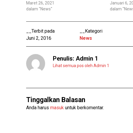
e
b
Maret 26, 2021
Januari 6, 
r
o
dalam "News"
dalam "New
(
o
M
k
e
(
m
M
b
e
u
m
__Terbit pada
__Kategori
k
b
a
u
Juni 2, 2016
News
d
k
i
a
j
d
e
i
n
j
Penulis:
Admin 1
d
e
e
n
Lihat semua pos oleh Admin 1
l
d
a
e
y
l
a
a
n
y
g
a
b
n
a
g
Tinggalkan Balasan
r
b
u
a
)
r
Anda harus
masuk
untuk berkomentar.
u
)