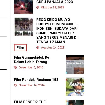
ang
PADUKUHAN GEDANGAN
CUPU PANJALA 2023
Agustus 21, 2025
Oktober 31, 2023
7?
REOG KRIDO MULYO
BUDOYO GUNUNGKIDUL,
IKON SENI BUDAYA DARI
SUMBERMULYO KEPEK
YANG TERUS MENARI DI
TENGAH ZAMAN
Film
Agustus 24, 2023
Film Gunungkidul: Ke
Dalam Lebih Terang
Desember 5, 2016
Film Pendek: Resimen 153
November 16, 2016
FILM PENDEK: THE