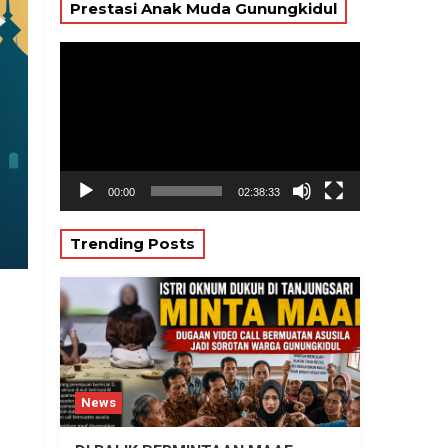
Prestasi Anak Muda Gunungkidul
Pemutar
Video
00:00
02:38:33
Trending Posts
News