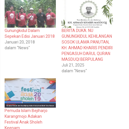
b
m
e
e
r
m
b
b
a
a
g
g
i
i
p
k
Gunungkidul Dalam
BERITA DUKA: NU
a
a
d
n
Sepekan Edisi Januari 2018
GUNUNGKIDUL KEHILANGAN
a
d
T
i
Januari 20, 2018
SOSOK ULAMA PANUTAN,
w
F
dalam "News"
KH. AHMAD KHARIS PENDIRI
i
a
t
c
PENGASUH DARUL QURAN
t
e
MASDUQI BERPULANG
e
b
r
o
Juli 21, 2025
(
o
dalam "News"
M
k
e
(
m
M
b
e
u
m
k
b
a
u
d
k
i
a
j
d
e
i
Pemuda Islam Bejiharjo
n
j
Karangmojo Adakan
d
e
e
n
Festival Anak Sholeh
l
d
Keenam
a
e