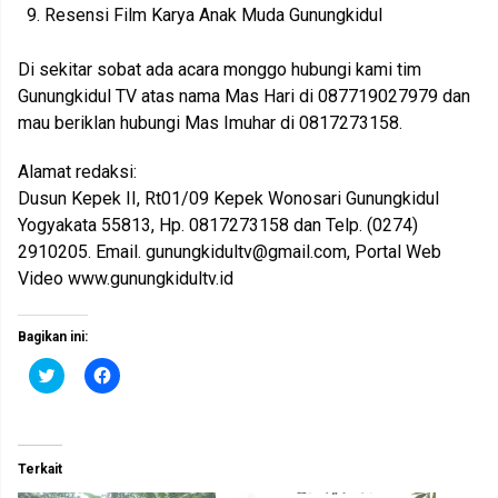
Resensi Film Karya Anak Muda Gunungkidul
Di sekitar sobat ada acara monggo hubungi kami tim
Gunungkidul TV atas nama Mas Hari di 087719027979 dan
mau beriklan hubungi Mas Imuhar di 0817273158.
Alamat redaksi:
Dusun Kepek II, Rt01/09 Kepek Wonosari Gunungkidul
Yogyakata 55813, Hp. 0817273158 dan Telp. (0274)
2910205. Email.
gunungkidultv@gmail.com
, Portal Web
Video www.gunungkidultv.id
Bagikan ini:
K
K
l
l
i
i
k
k
u
u
n
n
t
t
Terkait
u
u
k
k