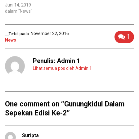
y
l
Juni 14, 2019
a
a
n
y
dalam "News"
g
a
b
n
a
g
r
b
u
a
November 22, 2016
__Terbit pada
)
r
1
u
News
)
Penulis:
Admin 1
Lihat semua pos oleh Admin 1
One comment on “Gunungkidul Dalam
Sepekan Edisi Ke-2”
Suripta
berkata: