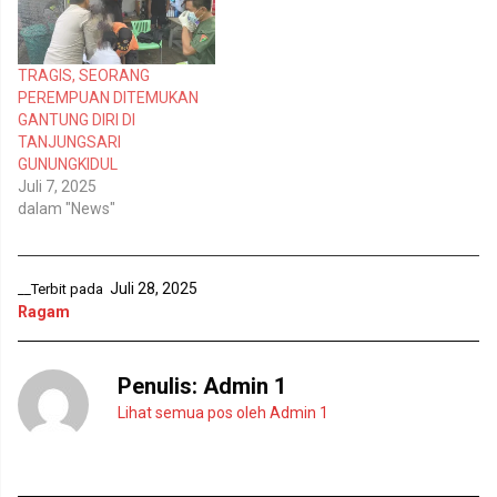
u
m
k
b
a
u
d
k
i
a
TRAGIS, SEORANG
j
d
e
i
PEREMPUAN DITEMUKAN
n
j
GANTUNG DIRI DI
d
e
e
n
TANJUNGSARI
l
d
GUNUNGKIDUL
a
e
y
l
Juli 7, 2025
a
a
n
y
dalam "News"
g
a
b
n
a
g
r
b
u
a
Juli 28, 2025
__Terbit pada
)
r
u
Ragam
)
Penulis:
Admin 1
Lihat semua pos oleh Admin 1