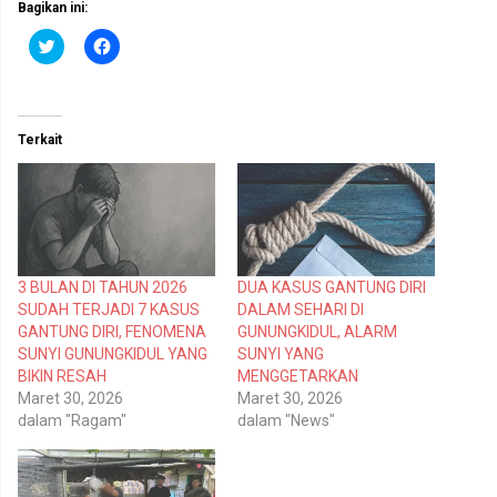
Bagikan ini:
K
K
l
l
i
i
k
k
u
u
n
n
t
t
Terkait
u
u
k
k
b
m
e
e
r
m
b
b
a
a
g
g
i
i
p
k
3 BULAN DI TAHUN 2026
DUA KASUS GANTUNG DIRI
a
a
d
n
SUDAH TERJADI 7 KASUS
DALAM SEHARI DI
a
d
T
i
GANTUNG DIRI, FENOMENA
GUNUNGKIDUL, ALARM
w
F
SUNYI GUNUNGKIDUL YANG
SUNYI YANG
i
a
t
c
BIKIN RESAH
MENGGETARKAN
t
e
Maret 30, 2026
Maret 30, 2026
e
b
r
o
dalam "Ragam"
dalam "News"
(
o
M
k
e
(
m
M
b
e