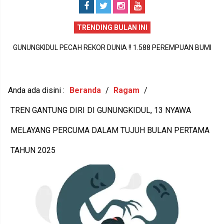
TRENDING BULAN INI
GUNUNGKIDUL PECAH REKOR DUNIA !! 1.588 PEREMPUAN BUMI
P
HANDAYANI ANTARKAN SENAM PENTHUL TEMBEM RAIH MURI,
BUDAYA LOKAL RESMI MENDUNIA
Anda ada disini :
Beranda
/
Ragam
/
TREN GANTUNG DIRI DI GUNUNGKIDUL, 13 NYAWA
MELAYANG PERCUMA DALAM TUJUH BULAN PERTAMA
TAHUN 2025