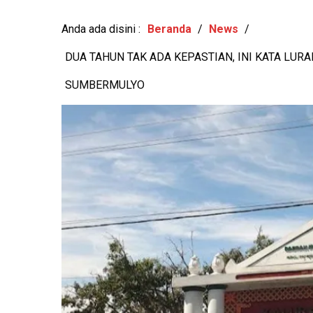
KESEHATAN MEN
RAIH MURI, B
Anda ada disini :
Beranda
/
News
/
DUA TAHUN TAK ADA KEPASTIAN, INI KATA LU
SUMBERMULYO