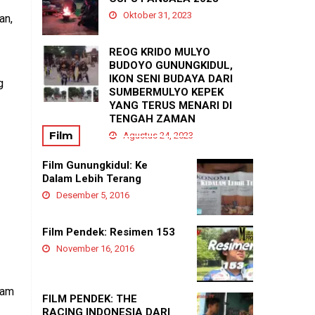
Agustus 21, 2025
Oktober 31, 2023
an,
REOG KRIDO MULYO
BUDOYO GUNUNGKIDUL,
IKON SENI BUDAYA DARI
g
SUMBERMULYO KEPEK
YANG TERUS MENARI DI
TENGAH ZAMAN
Film
Agustus 24, 2023
Film Gunungkidul: Ke
Dalam Lebih Terang
Desember 5, 2016
Film Pendek: Resimen 153
November 16, 2016
lam
FILM PENDEK: THE
RACING INDONESIA DARI