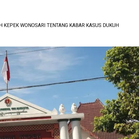
TAL DAN KETAHANAN KELUARGA
UDAYA LOKAL RESMI MENDUNIA
-
-
View: 469x
View: 414x
RAH KEPEK WONOSARI TENTANG KABAR KASUS DUKUH