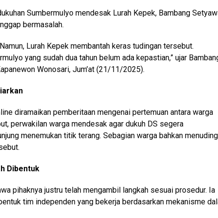
adukuhan Sumbermulyo mendesak Lurah Kepek, Bambang Setyaw
anggap bermasalah.
. Namun, Lurah Kepek membantah keras tudingan tersebut.
mulyo yang sudah dua tahun belum ada kepastian,” ujar Bamban
 Kapanewon Wonosari, Jum’at (21/11/2025).
iarkan
nline diramaikan pemberitaan mengenai pertemuan antara warga
ut, perwakilan warga mendesak agar dukuh DS segera
kunjung menemukan titik terang. Sebagian warga bahkan menuding
sebut.
ah Dibentuk
a pihaknya justru telah mengambil langkah sesuai prosedur. Ia
ibentuk tim independen yang bekerja berdasarkan mekanisme da