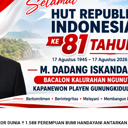
A DI SIDOHARJO TEPUS GUNUNGKIDUL MENJADI PENGINGAT
PECAH REKOR DUNIA !! 1.588 PEREMPUAN BUMI HANDAYAN