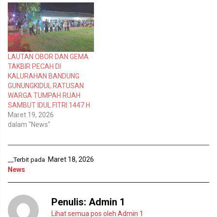
m
M
b
e
u
m
k
b
a
u
d
k
i
a
j
d
e
i
LAUTAN OBOR DAN GEMA
n
j
TAKBIR PECAH DI
d
e
e
n
KALURAHAN BANDUNG
l
d
GUNUNGKIDUL RATUSAN
a
e
y
l
WARGA TUMPAH RUAH
a
a
n
y
SAMBUT IDUL FITRI 1447 H
g
a
Maret 19, 2026
b
n
a
g
dalam "News"
r
b
u
a
)
r
u
)
Maret 18, 2026
__Terbit pada
News
Penulis:
Admin 1
Lihat semua pos oleh Admin 1