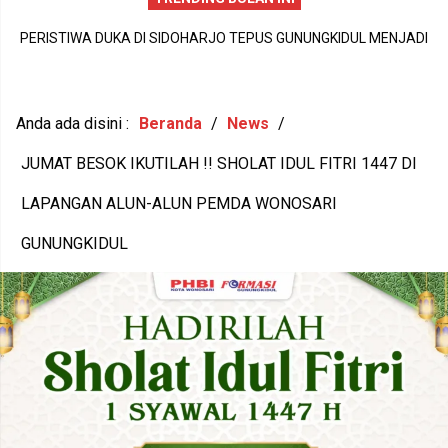
PERISTIWA DUKA DI SIDOHARJO TEPUS GUNUNGKIDUL MENJADI
I
A
PENGINGAT PENTINGNYA KEPEDULIAN TERHADAP KESEHATAN
,
M
MENTAL DAN KETAHANAN KELUARGA
Anda ada disini :
Beranda
/
News
/
JUMAT BESOK IKUTILAH !! SHOLAT IDUL FITRI 1447 DI
LAPANGAN ALUN-ALUN PEMDA WONOSARI
GUNUNGKIDUL