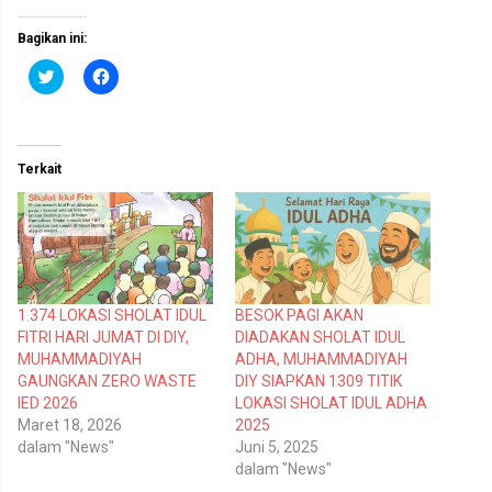
Bagikan ini:
K
K
l
l
i
i
k
k
u
u
n
n
t
t
Terkait
u
u
k
k
b
m
e
e
r
m
b
b
a
a
g
g
i
i
p
k
1.374 LOKASI SHOLAT IDUL
BESOK PAGI AKAN
a
a
d
n
FITRI HARI JUMAT DI DIY,
DIADAKAN SHOLAT IDUL
a
d
T
i
MUHAMMADIYAH
ADHA, MUHAMMADIYAH
w
F
GAUNGKAN ZERO WASTE
DIY SIAPKAN 1309 TITIK
i
a
t
c
IED 2026
LOKASI SHOLAT IDUL ADHA
t
e
Maret 18, 2026
2025
e
b
r
o
dalam "News"
Juni 5, 2025
(
o
dalam "News"
M
k
e
(