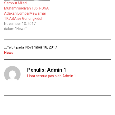
i
a
Sambut Milad
j
d
e
i
Muhammadiyah 105, PDNA
n
j
Adakan Lomba Mewarnai
d
e
e
n
TK ABA se Gunungkidul
l
d
November 13, 2017
a
e
y
l
dalam "News"
a
a
n
y
g
a
b
n
a
g
r
b
November 18, 2017
__Terbit pada
u
a
News
)
r
u
)
Penulis:
Admin 1
Lihat semua pos oleh Admin 1