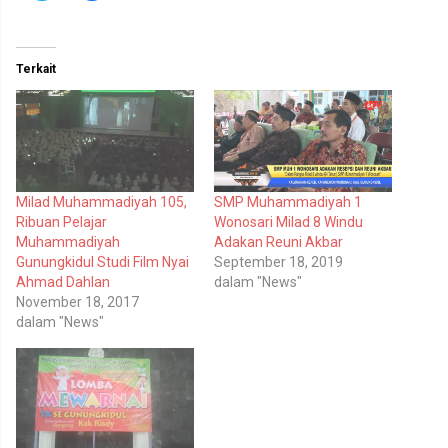
i
i
k
k
u
u
n
n
t
t
Terkait
u
u
k
k
b
m
e
e
r
m
b
b
a
a
g
g
i
i
p
k
Milad Muhammadiyah 105,
SMP Muhammadiyah 1
a
a
d
n
Ribuan Pelajar
Wonosari Milad 8 Windu
a
d
T
i
Muhammadiyah
Adakan Reuni Akbar
w
F
Gunungkidul Studi Film Nyai
September 18, 2019
i
a
t
c
Ahmad Dahlan
dalam "News"
t
e
November 18, 2017
e
b
r
o
dalam "News"
(
o
M
k
e
(
m
M
b
e
u
m
k
b
a
u
d
k