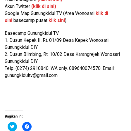
Akun Twitter
(klik di sini)
Google Map Gunungkidul TV (Area Wonosari
klik di
sini
basecamp pusat
klik sini
).
Basecamp Gunungkidul TV
1. Dusun Kepek II, Rt. 01/09 Desa Kepek Wonosari
Gunungkidul DIY
2. Dusun Blimbing, Rt. 10/02 Desa Karangrejek Wonosari
Gunungkidul DIY
Telp. (0274) 2910840. WA only. 089640074570. Email:
gunungkidultv@gmail.com
Bagikan ini:
K
K
l
l