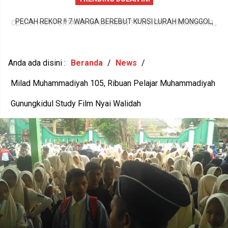
PECAH REKOR !! 7 WARGA BEREBUT KURSI LURAH MONGGOL,
L,
TERBANYAK GUNUNGKIDUL DI SISI SELATAN DALAM EVEN PILUR
G
2026
Anda ada disini :
Beranda
/
News
/
Milad Muhammadiyah 105, Ribuan Pelajar Muhammadiyah
Gunungkidul Study Film Nyai Walidah